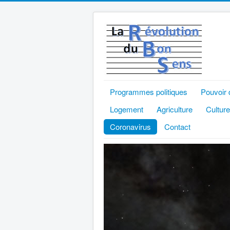
Programmes politiques
Pouvoir 
Logement
Agriculture
Culture
Coronavirus
Contact