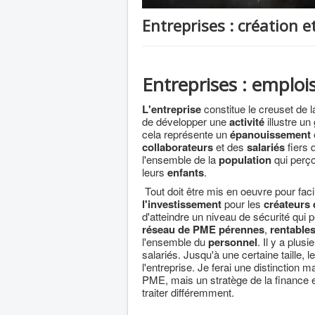
Entreprises : création 
Entreprises : emplois,
L'entreprise
constitue le creuset de 
de développer une
activité
illustre u
cela représente un
épanouissement
collaborateurs
et des
salariés
fiers 
l'ensemble de la
population
qui perço
leurs
enfants
.
Tout doit être mis en oeuvre pour facil
l'investissement
pour les
créateurs 
d'atteindre un niveau de sécurité qui
réseau de PME
pérennes
,
rentable
l'ensemble du
personnel
. Il y a plu
salariés. Jusqu'à une certaine taille, l
l'entreprise. Je ferai une distinction m
PME, mais un stratège de la finance 
traiter différemment.