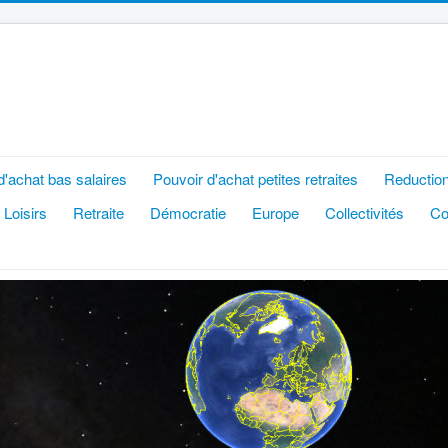
d'achat bas salaires
Pouvoir d'achat petites retraites
Reduction
 Loisirs
Retraite
Démocratie
Europe
Collectivités
C