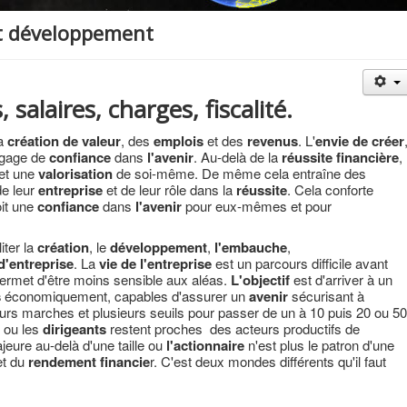
et développement
 salaires, charges, fiscalité.
la
création de valeur
, des
emplois
et des
revenus
. L'
envie de créer
n gage de
confiance
dans
l'avenir
. Au-delà de la
réussite financière
,
et une
valorisation
de soi-même. De même cela entraîne des
de leur
entreprise
et de leur rôle dans la
réussite
. Cela conforte
it une
confiance
dans
l'avenir
pour eux-mêmes et pour
iter la
création
, le
développement
,
l'embauche
,
d'entreprise
. La
vie de l'entreprise
est un parcours difficile avant
 permet d'être moins sensible aux aléas.
L'objectif
est d'arriver à un
s
économiquement, capables d'assurer un
avenir
sécurisant à
sieurs marches et plusieurs seuils pour passer de un à 10 puis 20 ou 50
e ou les
dirigeants
restent proches des acteurs productifs de
ajeure au-delà d'une taille ou
l'actionnaire
n'est plus le patron d'une
et du
rendement financie
r. C'est deux mondes différents qu'il faut