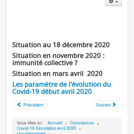
Agriculture
Culture Loisirs
Retraite
Démocratie
Situation au 18 décembre 2020
Europe
Situation en novembre 2020 :
Collectivités
immunité collective ?
Communes
Situation en mars avril 2020
Gilets jaunes
Les paramètre de l'évolution du
Coronavirus
Covid-19 début avril 2020
Contact
Précédent
Suivant
Vous êtes ici :
Accueil
Coronavirus
Covid-19 Simulation avril 2020
Uncategorised