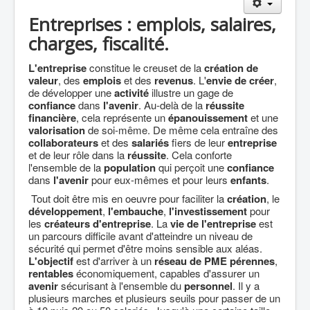
Agriculture
Entreprises : emplois, salaires,
Culture Loisirs
charges, fiscalité.
Retraite
L'entreprise
constitue le creuset de la
création de
valeur
, des
emplois
et des
revenus
. L'
envie de créer
,
Démocratie
de développer une
activité
illustre un gage de
Europe
confiance
dans
l'avenir
. Au-delà de la
réussite
financière
, cela représente un
épanouissement
et une
Collectivités
valorisation
de soi-même. De même cela entraîne des
collaborateurs
et des
salariés
fiers de leur
entreprise
Communes
et de leur rôle dans la
réussite
. Cela conforte
l'ensemble de la
population
qui perçoit une
confiance
Gilets jaunes
dans
l'avenir
pour eux-mêmes et pour leurs
enfants
.
Coronavirus
Tout doit être mis en oeuvre pour faciliter la
création
, le
développement
,
l'embauche
,
l'investissement
pour
Contact
les
créateurs d'entreprise
. La
vie de l'entreprise
est
un parcours difficile avant d'atteindre un niveau de
sécurité qui permet d'être moins sensible aux aléas.
L'objectif
est d'arriver à un
réseau de PME
pérennes
,
rentables
économiquement, capables d'assurer un
avenir
sécurisant à l'ensemble du
personnel
. Il y a
plusieurs marches et plusieurs seuils pour passer de un