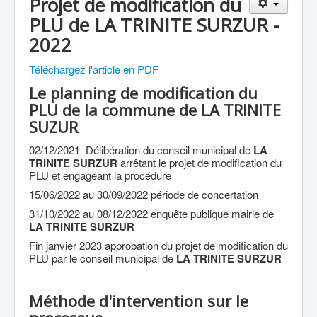
Projet de modification du
Agriculture
PLU de LA TRINITE SURZUR -
Culture Loisirs
2022
Retraite
Téléchargez l'article en PDF
Démocratie
Le planning de modification du
Europe
PLU de la commune de LA TRINITE
SUZUR
Collectivités
02/12/2021 Délibération du conseil municipal de
LA
Communes
TRINITE SURZUR
arrêtant le projet de modification du
PLU et engageant la procédure
Gilets jaunes
15/06/2022 au 30/09/2022 période de concertation
Coronavirus
31/10/2022 au 08/12/2022 enquête publique mairie de
LA TRINITE SURZUR
Contact
Fin janvier 2023 approbation du projet de modification du
PLU par le conseil municipal de
LA TRINITE SURZUR
Méthode d'intervention sur le