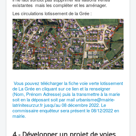
existantes mais les compléter et les aménager.
Les circulations lotissement de la Grée :
Vous pouvez télécharger la fiche voie verte lotissement
de La Grée en cliquant sur ce lien et la renseigner
(Nom, Prénom Adresse) puis la transmettre à la marie
soit en la déposant soit par mail
urbanisme@mairie-
latrinitesurzur.fr
jusqu'au 08 décembre 2022. Le
commissaire enquêteur sera présent le 08/12/2022 en
mairie.
4 - Développer un projet de voies