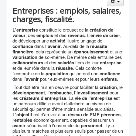
Agriculture
Entreprises : emplois, salaires,
Culture Loisirs
charges, fiscalité.
Retraite
L'entreprise
constitue le creuset de la
création de
valeur
, des
emplois
et des
revenus
. L'
envie de créer
,
Démocratie
de développer une
activité
illustre un gage de
Europe
confiance
dans
l'avenir
. Au-delà de la
réussite
financière
, cela représente un
épanouissement
et une
Collectivités
valorisation
de soi-même. De même cela entraîne des
collaborateurs
et des
salariés
fiers de leur
entreprise
Communes
et de leur rôle dans la
réussite
. Cela conforte
l'ensemble de la
population
qui perçoit une
confiance
Gilets jaunes
dans
l'avenir
pour eux-mêmes et pour leurs
enfants
.
Coronavirus
Tout doit être mis en oeuvre pour faciliter la
création
, le
développement
,
l'embauche
,
l'investissement
pour
Contact
les
créateurs d'entreprise
. La
vie de l'entreprise
est
un parcours difficile avant d'atteindre un niveau de
sécurité qui permet d'être moins sensible aux aléas.
L'objectif
est d'arriver à un
réseau de PME
pérennes
,
rentables
économiquement, capables d'assurer un
avenir
sécurisant à l'ensemble du
personnel
. Il y a
plusieurs marches et plusieurs seuils pour passer de un