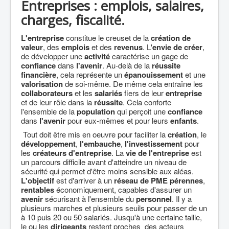
Entreprises : emplois, salaires,
Agriculture
charges, fiscalité.
Culture Loisirs
L'entreprise
constitue le creuset de la
création de
Retraite
valeur
, des
emplois
et des
revenus
. L'
envie de créer
,
de développer une
activité
caractérise un gage de
Démocratie
confiance
dans
l'avenir
. Au-delà de la
réussite
financière
, cela représente un
épanouissement
et une
Europe
valorisation
de soi-même. De même cela entraîne les
collaborateurs
et les
salariés
fiers de leur
entreprise
Collectivités
et de leur rôle dans la
réussite
. Cela conforte
l'ensemble de la
population
qui perçoit une
confiance
Communes
dans
l'avenir
pour eux-mêmes et pour leurs
enfants
.
Gilets jaunes
Tout doit être mis en oeuvre pour faciliter la
création
, le
développement
,
l'embauche
,
l'investissement
pour
Coronavirus
les
créateurs d'entreprise
. La
vie de l'entreprise
est
un parcours difficile avant d'atteindre un niveau de
Contact
sécurité qui permet d'être moins sensible aux aléas.
L'objectif
est d'arriver à un
réseau de PME
pérennes
,
rentables
économiquement, capables d'assurer un
avenir
sécurisant à l'ensemble du
personnel
. Il y a
plusieurs marches et plusieurs seuils pour passer de un
à 10 puis 20 ou 50 salariés. Jusqu'à une certaine taille,
le ou les
dirigeants
restent proches des acteurs