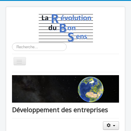
Rechercher
Basculer
la
navigation
Programmes politiques
Pouvoir d'achat bas salaires
Pouvoir d'achat petites retraites
Reduction des inégalités
Développement des entreprises
Entreprise
Logement